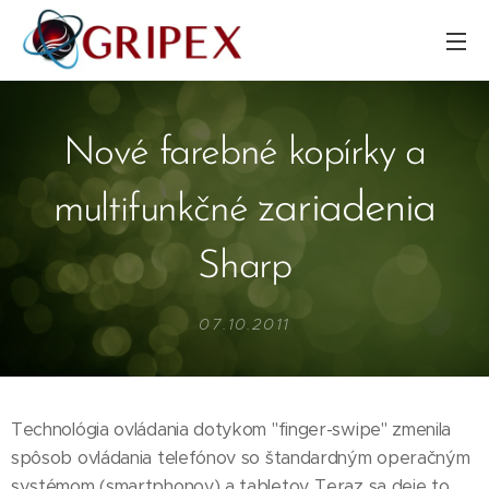
Nové farebné kopírky a
zariadenia
multifunkčné
Sharp
07.10.2011
Technológia ovládania dotykom "finger-swipe" zmenila
spôsob ovládania telefónov so štandardným operačným
systémom (smartphonov) a tabletov. Teraz sa deje to