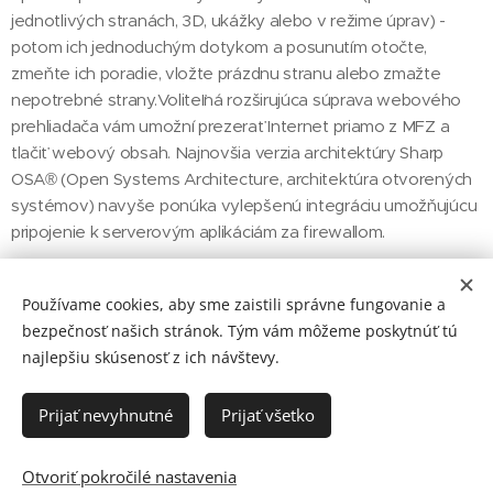
jednotlivých stranách, 3D, ukážky alebo v režime úprav) -
potom ich jednoduchým dotykom a posunutím otočte,
zmeňte ich poradie, vložte prázdnu stranu alebo zmažte
nepotrebné strany.Voliteľná rozširujúca súprava webového
prehliadača vám umožní prezerať Internet priamo z MFZ a
tlačiť webový obsah. Najnovšia verzia architektúry Sharp
OSA® (Open Systems Architecture, architektúra otvorených
systémov) navyše ponúka vylepšenú integráciu umožňujúcu
pripojenie k serverovým aplikáciám za firewallom.
Používame cookies, aby sme zaistili správne fungovanie a
Share
bezpečnosť našich stránok. Tým vám môžeme poskytnúť tú
najlepšiu skúsenosť z ich návštevy.
Prijať nevyhnutné
Prijať všetko
© 2026 GRIPEX s.r.o. Mlynská 21, Tomášov, 900 44
Otvoriť pokročilé nastavenia
Vytvorené službou
Webnode
Cookies