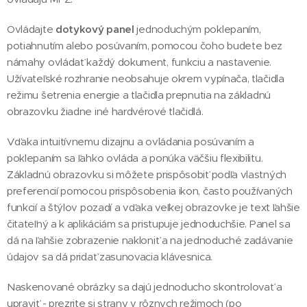
Ovládajte
dotykový panel
jednoduchým poklepaním,
potiahnutím alebo posúvaním, pomocou čoho budete bez
námahy ovládať každý dokument, funkciu a nastavenie.
Užívateľské rozhranie neobsahuje okrem vypínača, tlačidla
režimu šetrenia energie a tlačidla prepnutia na základnú
obrazovku žiadne iné hardvérové tlačidlá.
Vďaka intuitívnemu dizajnu a ovládania posúvaním a
poklepaním sa ľahko ovláda a ponúka väčšiu flexibilitu.
Základnú obrazovku si môžete prispôsobiť podľa vlastných
preferencií pomocou prispôsobenia ikon, často používaných
funkcií a štýlov pozadí a vďaka veľkej obrazovke je text ľahšie
čitateľný a k aplikáciám sa pristupuje jednoduchšie. Panel sa
dá na ľahšie zobrazenie nakloniť a na jednoduché zadávanie
údajov sa dá pridať zasunovacia klávesnica.
Naskenované obrázky sa dajú jednoducho skontrolovať a
upraviť - prezrite si strany v rôznych režimoch (po